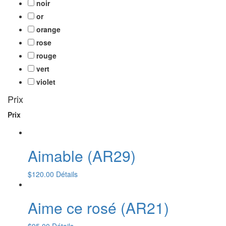
noir
or
orange
rose
rouge
vert
violet
Prix
Prix
Aimable (AR29)
$
120.00
Détails
Aime ce rosé (AR21)