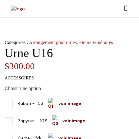
Catégories :
Arrangement pour urnes
,
Fleurs Funéraires
Urne U16
$
300.00
ACCESSOIRES
Choisir une option
voir image
Ruban
-
15$
voir image
Papyrus
-
10$
voir image
Carte
-
5$