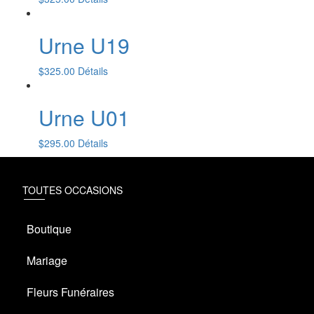
Urne U19
$
325.00
Détails
Urne U01
$
295.00
Détails
TOUTES OCCASIONS
Boutique
Mariage
Fleurs Funéraires